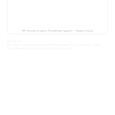
МЛ-Техлаб на карте Республики Адыгея — Яндекс Карты
МЛ-Техлаб
Помощь в регистрации изменений конструкции ТС в Республике Адыгея
Испытательная лаборатория в Республике Адыгея